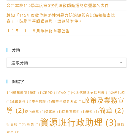
公告本校115學年度第5次代理教師甄選簡章暨報名表件
轉知「115年度數位網路性別暴力防治短影音記海報繪畫比
賽」，鼓勵同學踴躍參與，請參閱附件。
１１５－１－８月重補修重要公告
分類
分
選取分類
類
關鍵字
114學年度第1學期
(1)
CRPD
(1)
FAQ
(1)
代收代辦收支情形表
(1)
公務信箱
政策及業務宣
(1)
城鎮韌性
(1)
安全管理
(1)
審查合格者名單
(1)
導
(2)
簡章
(2)
校內規章
(1)
檔案局
(1)
特教宣導週
(1)
研習
(1)
資源班行政助理
(3)
行事曆
(1)
行程表
(1)
資通
安全
(1)