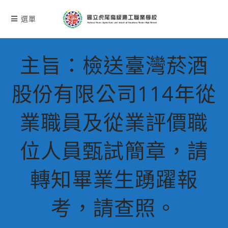
跳
轉
選單
至
主
要
主旨：檢送臺灣菸酒
內
容
股份有限公司114年從
業職員及從業評價職
位人員甄試簡章，請
轉知畢業生踴躍報
考，請查照。