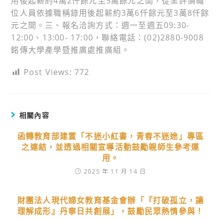
用後起薪約4萬2仟餘元至5萬餘元之間，從業評價職
位人員依據職稱錄用後起薪約3萬6仟餘元至3萬8仟餘
元之間。三、報名洽詢方式：週一至週五09:30-
12:00、13:00- 17:00，聯絡電話：(02)2880-9008
銘傳大學產學暨推廣處推廣組。
Post Views:
772
相關內容
函轉教育部建置「不迷小紅書，青春不迷途」專區
之連結，並透過相關宣導活動鼓勵親師生參考運
用。
2025 年 11 月 14 日
財團法人現代婦女教育基金會辦「『打破孤立，讓
理解成形』丹寧日共創展」，鼓勵民眾熱情參與！