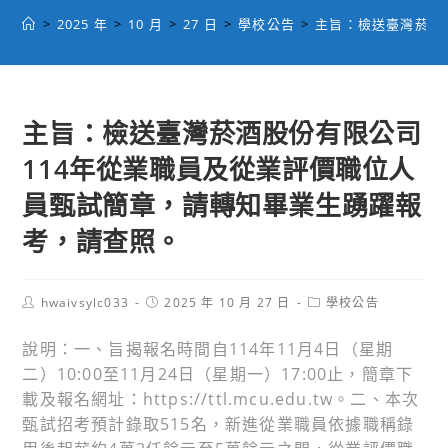
>
2025 年
>
10 月
>
27 日
>
學校公告
>
主旨：檢送臺灣菸酒
主旨：檢送臺灣菸酒股份有限公司
114年從業職員及從業評價職位人
員甄試簡章，請轉知畢業生踴躍報
考，請查照。
Post
Post
Post
hwaivsylc033
2025 年 10 月 27 日
學校公告
author:
published:
category:
說明：一、旨揭報名時間自114年11月4日（星期
二）10:00至11月24日（星期一）17:00止，簡章下
載及報名網址：https://ttl.mcu.edu.tw。二、本次
甄試招考預計錄取515名，新進從業職員依據職稱錄