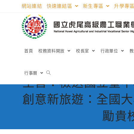
跳
網站連結
快速連結區
新生專區
升學專
轉
至
主
要
內
容
首頁
校務資料開放
校長室
行政單位
行事曆
主旨：檢送國立臺中
創意新旅遊：全國大
勵貴