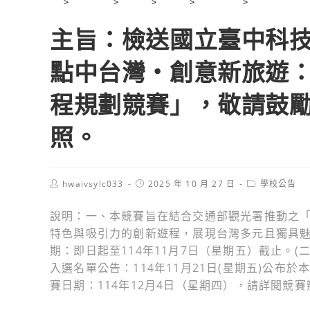
>
2025 年
>
10 月
>
27 日
>
學校公告
>
主旨：檢送
主旨：檢送國立臺中科
點中台灣‧創意新旅遊
程規劃競賽」，敬請鼓
照。
Post
Post
Post
hwaivsylc033
2025 年 10 月 27 日
學校公告
author:
published:
category:
說明：一、本競賽旨在結合交通部觀光署推動之「
特色與吸引力的創新遊程，展現台灣多元且獨具魅
期：即日起至114年11月7日（星期五）截止。(二
入選名單公告：114年11月21日(星期五)公布於本校休閒
賽日期：114年12月4日（星期四），請詳閱競