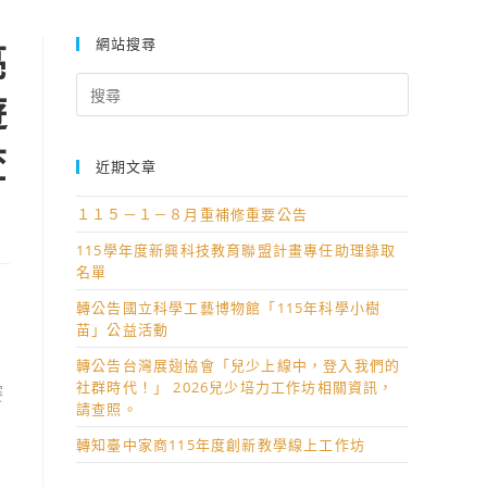
大專院校暨高中職創意遊程規劃競賽」，敬請鼓勵貴校學生踴躍報名參
網站搜尋
亮
Search
遊
for:
查
近期文章
１１５－１－８月重補修重要公告
115學年度新興科技教育聯盟計畫專任助理錄取
名單
轉公告國立科學工藝博物館「115年科學小樹
苗」公益活動
轉公告台灣展翅協會「兒少上線中，登入我們的
社群時代！」 2026兒少培力工作坊相關資訊，
賽
請查照。
轉知臺中家商115年度創新教學線上工作坊