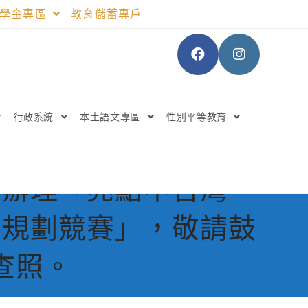
助學金專區
教育儲蓄專戶
行政系統
本土語文專區
性別平等教育
系辦理「亮點中台灣‧
程規劃競賽」，敬請鼓
查照。