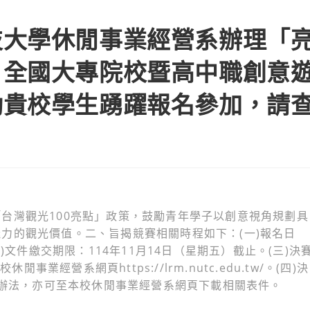
國立臺中科技大學休閒事業經營系辦理「亮點中台灣‧創意新旅遊：全國
技大學休閒事業經營系辦理「
：全國大專院校暨高中職創意
勵貴校學生踴躍報名參加，請
台灣觀光100亮點」政策，鼓勵青年學子以創意視角規劃具
力的觀光價值。二、旨揭競賽相關時程如下：(一)報名日
)文件繳交期限：114年11月14日（星期五）截止。(三)決
事業經營系網頁https://lrm.nutc.edu.tw/。(四)決
賽辦法，亦可至本校休閒事業經營系網頁下載相關表件。