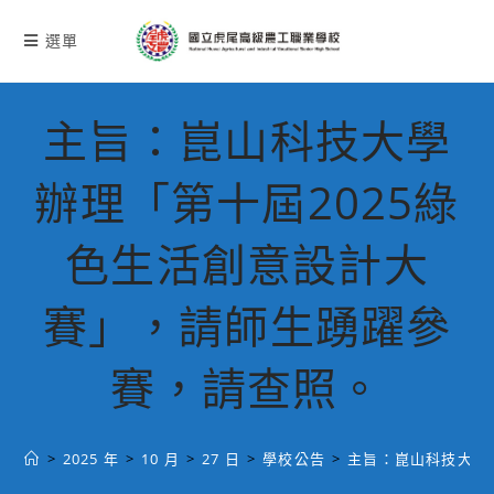
跳
轉
選單
至
主
要
主旨：崑山科技大學
內
容
辦理「第十屆2025綠
色生活創意設計大
賽」，請師生踴躍參
賽，請查照。
>
2025 年
>
10 月
>
27 日
>
學校公告
>
主旨：崑山科技大學