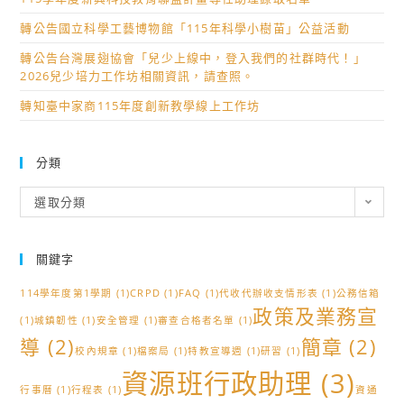
轉公告國立科學工藝博物館「115年科學小樹苗」公益活動
轉公告台灣展翅協會「兒少上線中，登入我們的社群時代！」
2026兒少培力工作坊相關資訊，請查照。
轉知臺中家商115年度創新教學線上工作坊
分類
分
選取分類
類
關鍵字
114學年度第1學期
(1)
CRPD
(1)
FAQ
(1)
代收代辦收支情形表
(1)
公務信箱
政策及業務宣
(1)
城鎮韌性
(1)
安全管理
(1)
審查合格者名單
(1)
導
(2)
簡章
(2)
校內規章
(1)
檔案局
(1)
特教宣導週
(1)
研習
(1)
資源班行政助理
(3)
行事曆
(1)
行程表
(1)
資通