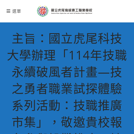
跳
轉
選單
至
主
要
主旨：國立虎尾科技
內
容
大學辦理「114年技職
永續破風者計畫—技
之勇者職業試探體驗
系列活動：技職推廣
市集」，敬邀貴校報