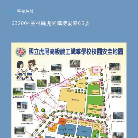
學校住址
632004雲林縣虎尾鎮博愛路65號