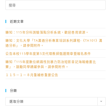
Search
for:
近期文章
轉知：115年分科測驗落點分析系統，歡迎善用資源。
轉知：文化大學「TA溝通分析專業培訓系列課程-《TA101》溝
通分析」，請參閱附件。
公告本校115學年度第5次代理教師甄選簡章暨報名表件
轉知「115年度數位網路性別暴力防治短影音記海報繪畫比
賽」，鼓勵同學踴躍參與，請參閱附件。
１１５－１－８月重補修重要公告
分類
分
選取分類
類