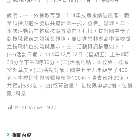
Post
Post
Post
hwaivsylc033
2025 年 10 月 27 日
學校公告
author:
published:
category:
說明：一、依據教育部「114年技職永續破風者—職
業試探與適性發展共育計畫—技之勇者」辦理。二、
本次活動旨在推廣技職教育向下扎根，提升國中學子
對技職教育之認識與興趣，並促進雲林縣高中職校間
之技職特色交流與展示。三、活動資訊摘要如下：
(一)活動日期： 114年12月12日（星期五）上午8時
30分至下午3時30分。(二)活動地點：本校第一校區
室外草皮。(三)活動對象：國中七至九年級學子400
名、本校師生與教職員預計100名、貴賓預計30名，
共預計530名。(四)招募數量： 每校限申請2攤，每攤
限1科系
Post Views:
920
相關內容