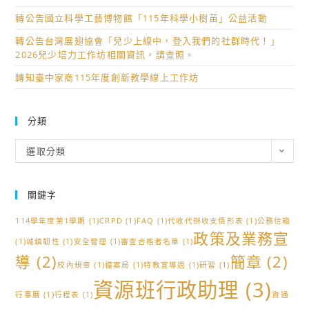
轉公告國立科學工藝博物館「115年科學小樹苗」公益活動
轉公告台灣展翅協會「兒少上線中，登入我們的社群時代！」
2026兒少培力工作坊相關資訊，請查照。
轉知臺中家商115年度創新教學線上工作坊
分類
分
選取分類
類
關鍵字
114學年度第1學期
(1)
CRPD
(1)
FAQ
(1)
代收代辦收支情形表
(1)
公務信箱
政策及業務宣
(1)
城鎮韌性
(1)
安全管理
(1)
審查合格者名單
(1)
導
(2)
簡章
(2)
校內規章
(1)
檔案局
(1)
特教宣導週
(1)
研習
(1)
資源班行政助理
(3)
行事曆
(1)
行程表
(1)
資通