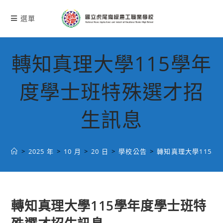
跳
轉
選單
至
主
要
轉知真理大學115學年
內
容
度學士班特殊選才招
生訊息
>
2025 年
>
10 月
>
20 日
>
學校公告
>
轉知真理大學115
轉知真理大學115學年度學士班特