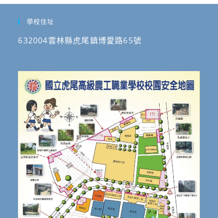
學校住址
632004雲林縣虎尾鎮博愛路65號