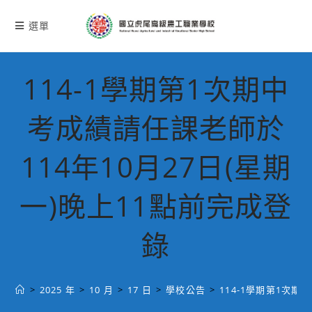
跳
轉
選單
至
主
要
114-1學期第1次期中
內
容
考成績請任課老師於
114年10月27日(星期
一)晚上11點前完成登
錄
>
2025 年
>
10 月
>
17 日
>
學校公告
>
114-1學期第1次期