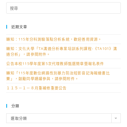
Search
for:
近期文章
轉知：115年分科測驗落點分析系統，歡迎善用資源。
轉知：文化大學「TA溝通分析專業培訓系列課程-《TA101》溝
通分析」，請參閱附件。
公告本校115學年度第5次代理教師甄選簡章暨報名表件
轉知「115年度數位網路性別暴力防治短影音記海報繪畫比
賽」，鼓勵同學踴躍參與，請參閱附件。
１１５－１－８月重補修重要公告
分類
分
選取分類
類