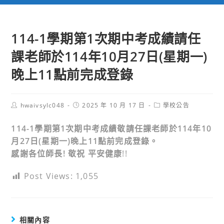
114-1學期第1次期中考成績請任
課老師於114年10月27日(星期一)
晚上11點前完成登錄
Post
Post
Post
hwaivsylc048
2025 年 10 月 17 日
學校公告
author:
published:
category:
114-1
學期第
1
次期中考成績敬請任課老師於
114
年
10
月
27
日
(
星期一
)
晚上
11
點前完成登錄。
感謝各位師長
!
敬祝
平安健康
!!
Post Views:
1,055
相關內容