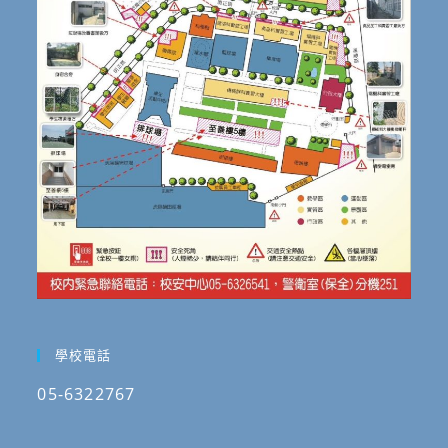
學校電話
05-6322767