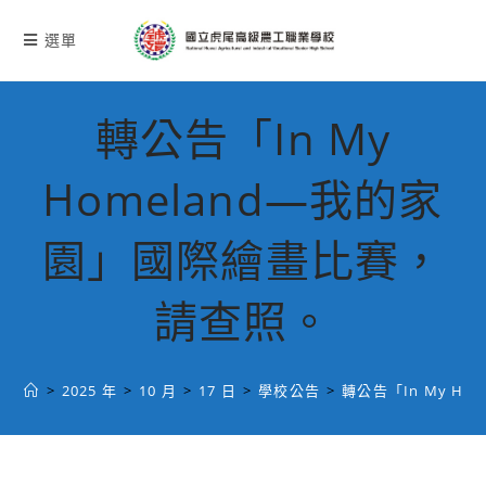
跳
轉
選單
至
主
要
轉公告「In My
內
容
Homeland—我的家
園」國際繪畫比賽，
請查照。
>
2025 年
>
10 月
>
17 日
>
學校公告
>
轉公告「In My H