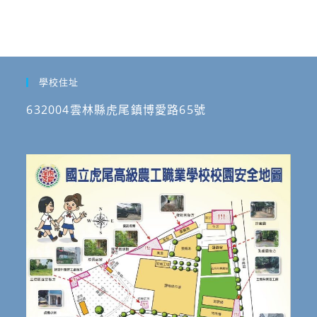
學校住址
632004雲林縣虎尾鎮博愛路65號