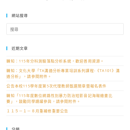
網站搜尋
Search
for:
近期文章
轉知：115年分科測驗落點分析系統，歡迎善用資源。
轉知：文化大學「TA溝通分析專業培訓系列課程-《TA101》溝
通分析」，請參閱附件。
公告本校115學年度第5次代理教師甄選簡章暨報名表件
轉知「115年度數位網路性別暴力防治短影音記海報繪畫比
賽」，鼓勵同學踴躍參與，請參閱附件。
１１５－１－８月重補修重要公告
分類