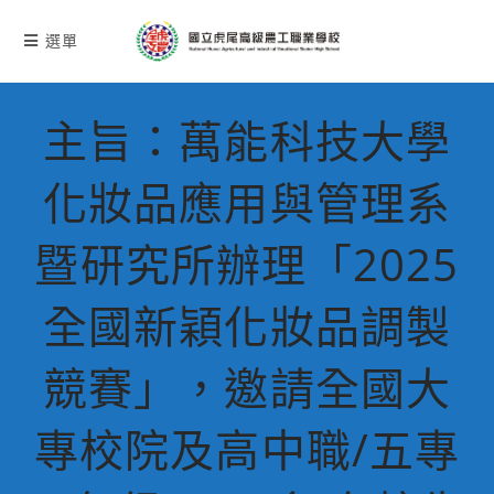
跳
轉
選單
至
主
要
主旨：萬能科技大學
內
容
化妝品應用與管理系
暨研究所辦理「2025
全國新穎化妝品調製
競賽」，邀請全國大
專校院及高中職/五專