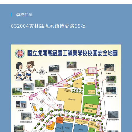
學校住址
632004雲林縣虎尾鎮博愛路65號