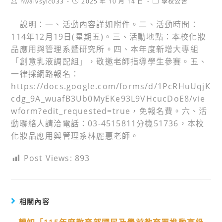
Post
Post
Post
hwaivsylc033
2025 年 10 月 14 日
學校公告
author:
published:
category:
說明：一、活動內容詳如附件。二、活動時間：
114年12月19日(星期五)。三、活動地點：本校化妝
品應用與管理系暨研究所。四、本年度新增大專組
「創意乳液調配組」，敬邀老師指導學生參賽。五、
一律採網路報名：
https://docs.google.com/forms/d/1PcRHuUqjK
cdg_9A_wuafB3Ub0MyEKe93L9VHcucDoE8/vie
wform?edit_requested=true，免報名費。六、活
動聯絡人請洽電話：03-4515811分機51736，本校
化妝品應用與管理系林麗惠老師。
Post Views:
893
相關內容