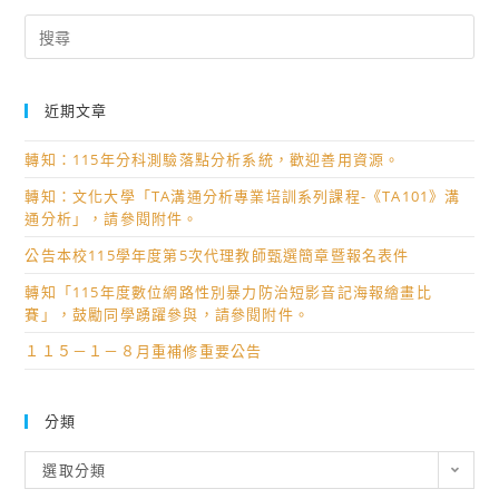
Search
for:
近期文章
轉知：115年分科測驗落點分析系統，歡迎善用資源。
轉知：文化大學「TA溝通分析專業培訓系列課程-《TA101》溝
通分析」，請參閱附件。
公告本校115學年度第5次代理教師甄選簡章暨報名表件
轉知「115年度數位網路性別暴力防治短影音記海報繪畫比
賽」，鼓勵同學踴躍參與，請參閱附件。
１１５－１－８月重補修重要公告
分類
分
選取分類
類