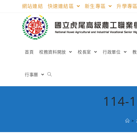
跳
網站連結
快速連結區
新生專區
升學專
轉
至
主
要
內
容
首頁
校務資料開放
校長室
行政單位
行事曆
114
>