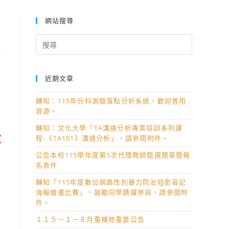
網站搜尋
Search
for:
近期文章
轉知：115年分科測驗落點分析系統，歡迎善用
資源。
轉知：文化大學「TA溝通分析專業培訓系列課
改
程-《TA101》溝通分析」，請參閱附件。
公告本校115學年度第5次代理教師甄選簡章暨報
名表件
轉知「115年度數位網路性別暴力防治短影音記
海報繪畫比賽」，鼓勵同學踴躍參與，請參閱附
件。
１１５－１－８月重補修重要公告