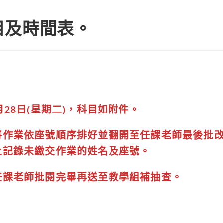
科目及時間表。
月28日(星期二)，科目如附件。
將作業依座號順序排好並翻開至任課老師最後批
上記錄未繳交作業的姓名及座號。
任課老師批閱完畢再送至教學組補抽查。