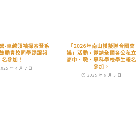
令營-卓越領袖探索營系
「2026年南山模擬聯合國會
鼓勵貴校同學踴躍報
議」活動，邀請全國各公私立
名參加！
高中、職、專科學校學生報名
參加。
2025 年 4 月 7 日
2025 年 9 月 5 日