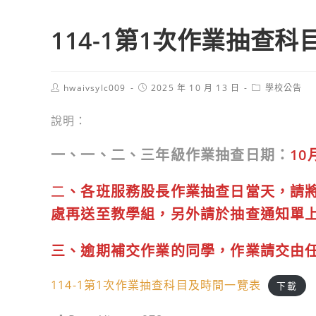
114-1第1次作業抽查
Post
Post
Post
hwaivsylc009
2025 年 10 月 13 日
學校公告
author:
published:
category:
說明：
一、一、二、三年級作業抽查日期：
10
二
、各班服務股長作業抽查日當天，請
處再送至教學組，另外請於抽查通知單
三、逾期補交作業的同學，作業請交由
114-1第1次作業抽查科目及時間一覽表
下載