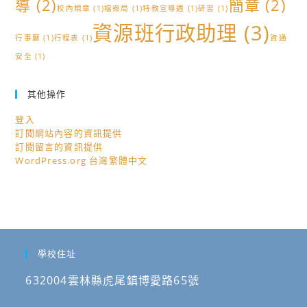
導
(2)
簡章
(2)
校內規章
(1)
檔案局
(1)
特教宣導週
(1)
研習
(1)
資源班行政助理
(3)
行事曆
(1)
行程表
(1)
資通
安全
(1)
其他操作
登入
訂閱網站內容的資訊提供
訂閱留言的資訊提供
WordPress.org 台灣繁體中文
學校住址
632004雲林縣虎尾鎮博愛路65號