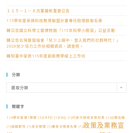
１１５－１－８月重補修重要公告
115學年度新興科技教育聯盟計畫專任助理錄取名單
轉公告國立科學工藝博物館「115年科學小樹苗」公益活動
轉公告台灣展翅協會「兒少上線中，登入我們的社群時代！」
2026兒少培力工作坊相關資訊，請查照。
轉知臺中家商115年度創新教學線上工作坊
分類
分
選取分類
類
關鍵字
114學年度第1學期
(1)
CRPD
(1)
FAQ
(1)
代收代辦收支情形表
(1)
公務信箱
政策及業務宣
(1)
城鎮韌性
(1)
安全管理
(1)
審查合格者名單
(1)