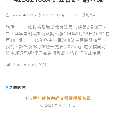
Post
Post
Post
hwaivsylc033
2025 年 10 月 8 日
學校公告
author:
published:
category:
說明：一、依技術及職業教育法第15條第2項辦理。
二、本案業刊載於行政院公報114年9月23日第031卷
第181期：「115年各中央目的事業主管機關核發、
委託、認證及認可證照一覽表(402項)」電子檔同時
於本部資訊網/電子布告欄登載，請自行下載使用
Post Views:
371
相關內容
113學年度校內語文競賽得獎名單
2025 年 4 月 15 日