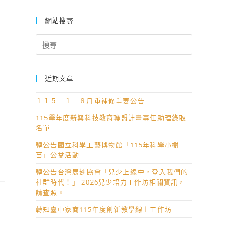
網站搜尋
Search
for:
近期文章
１１５－１－８月重補修重要公告
115學年度新興科技教育聯盟計畫專任助理錄取
名單
轉公告國立科學工藝博物館「115年科學小樹
苗」公益活動
轉公告台灣展翅協會「兒少上線中，登入我們的
社群時代！」 2026兒少培力工作坊相關資訊，
請查照。
轉知臺中家商115年度創新教學線上工作坊