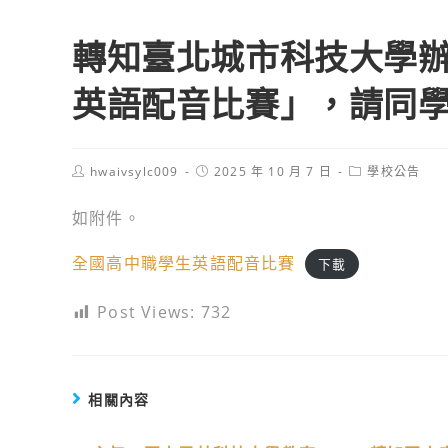
轉知臺北城市科技大學辦
英語配音比賽」，請同
Post
Post
Post
hwaivsylc009
2025 年 10 月 7 日
學校公告
author:
published:
category:
如附件。
全國高中職學生英語配音比賽
下載
Post Views:
732
相關內容