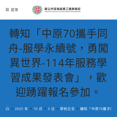
跳
轉
選單
至
主
要
轉知「中原70攜手同
內
容
舟-服學永續號，勇闖
異世界-114年服務學
習成果發表會」，歡
迎踴躍報名參加。
>
2025 年
>
10 月
>
3 日
>
學校公告
>
轉知「中原70攜手同