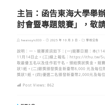
主旨：函告東海大學舉辦
討會暨專題競賽」，敬
Post
Post
Post
hwaivsylc033
2025 年 10 月 3 日
學校公告
author:
published:
category:
說明：一、競賽資訊如下：(一)競賽日期：本(114)
11月14日止。(三)線上報名：https://ithu.tw/5
取最優五名以及佳作若干名，頒給獎狀獎金。競賽資
狀1紙。(二)銀獎頒發獎金新臺幣8,000 元及每位
獎狀1紙。(四)優選二名頒發新臺幣2,000元及每
Post Views:
862