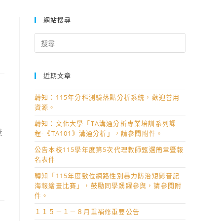
網站搜尋
Search
for:
近期文章
轉知：115年分科測驗落點分析系統，歡迎善用
資源。
績
轉知：文化大學「TA溝通分析專業培訓系列課
獎
程-《TA101》溝通分析」，請參閱附件。
公告本校115學年度第5次代理教師甄選簡章暨報
名表件
轉知「115年度數位網路性別暴力防治短影音記
海報繪畫比賽」，鼓勵同學踴躍參與，請參閱附
件。
１１５－１－８月重補修重要公告