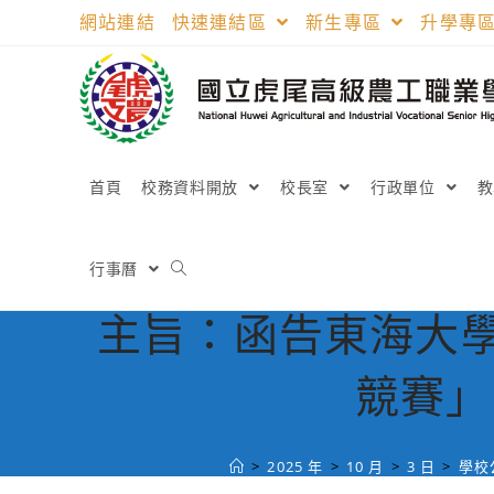
跳
網站連結
快速連結區
新生專區
升學專
轉
至
主
要
內
容
首頁
校務資料開放
校長室
行政單位
行事曆
主旨：函告東海大學
競賽」
>
2025 年
>
10 月
>
3 日
>
學校