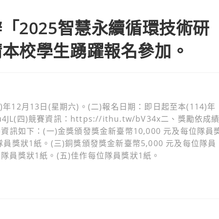
「2025智慧永續循環技術研
請本校學生踴躍報名參加。
年12月13日(星期六)。(二)報名日期：即日起至本(114)年
u4JL(四)競賽資訊：https://ithu.tw/bV34x二、獎勵依成
訊如下：(一)金獎頒發獎金新臺幣10,000 元及每位隊員
隊員獎狀1紙。(三)銅獎頒發獎金新臺幣5,000 元及每位隊員
位隊員獎狀1紙。(五)佳作每位隊員獎狀1紙。