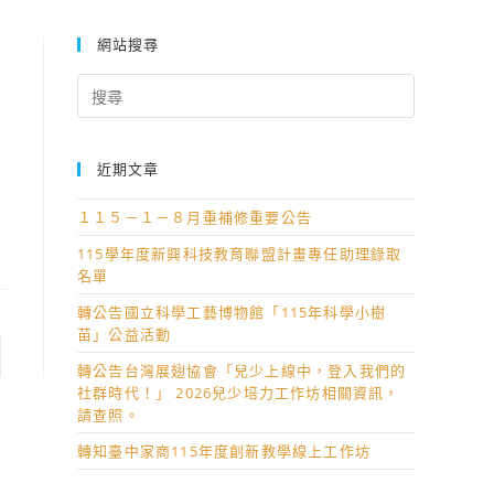
網站搜尋
Search
for:
近期文章
１１５－１－８月重補修重要公告
115學年度新興科技教育聯盟計畫專任助理錄取
名單
轉公告國立科學工藝博物館「115年科學小樹
苗」公益活動
轉公告台灣展翅協會「兒少上線中，登入我們的
社群時代！」 2026兒少培力工作坊相關資訊，
請查照。
轉知臺中家商115年度創新教學線上工作坊