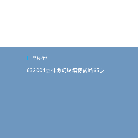
與
觀
光
創
新」
USR
跨
校
學校住址
SIG
632004雲林縣虎尾鎮博愛路65號
論
壇，
請
查
照。