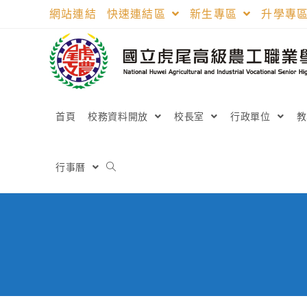
跳
網站連結
快速連結區
新生專區
升學專
轉
至
主
要
內
容
首頁
校務資料開放
校長室
行政單位
行事曆