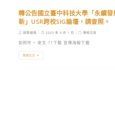
轉公告國立臺中科技大學「永續發
新」USR跨校SIG論壇，請查照。
Post
Post
Post
訓育組長
2025 年 9 月 1 日
學校公告
author:
published:
category:
如附件。 來文-11下載 宣傳海報下載
轉
閱讀全文
公
告
國
立
臺
中
科
技
大