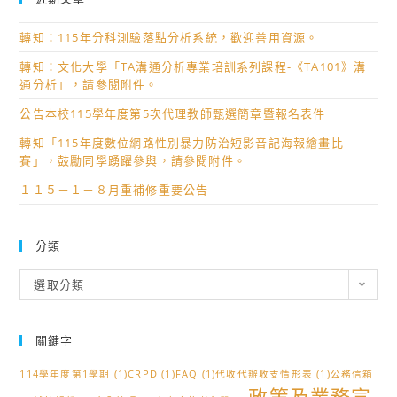
轉知：115年分科測驗落點分析系統，歡迎善用資源。
轉知：文化大學「TA溝通分析專業培訓系列課程-《TA101》溝
通分析」，請參閱附件。
公告本校115學年度第5次代理教師甄選簡章暨報名表件
轉知「115年度數位網路性別暴力防治短影音記海報繪畫比
賽」，鼓勵同學踴躍參與，請參閱附件。
１１５－１－８月重補修重要公告
分類
分
選取分類
類
關鍵字
114學年度第1學期
(1)
CRPD
(1)
FAQ
(1)
代收代辦收支情形表
(1)
公務信箱
政策及業務宣