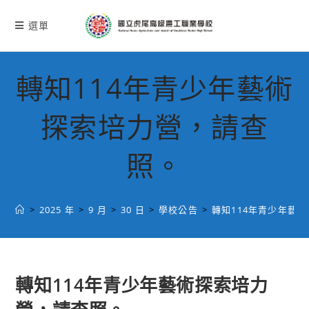
跳
轉
選單
至
主
要
轉知114年青少年藝術
內
容
探索培力營，請查
照。
>
2025 年
>
9 月
>
30 日
>
學校公告
>
轉知114年青少年藝
轉知114年青少年藝術探索培力