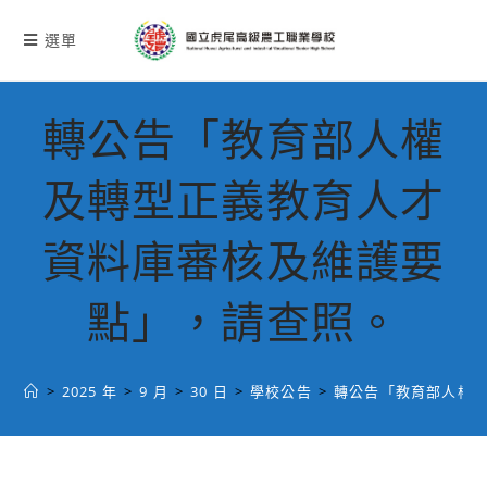
跳
轉
選單
至
主
要
轉公告「教育部人權
內
容
及轉型正義教育人才
資料庫審核及維護要
點」，請查照。
>
2025 年
>
9 月
>
30 日
>
學校公告
>
轉公告「教育部人權