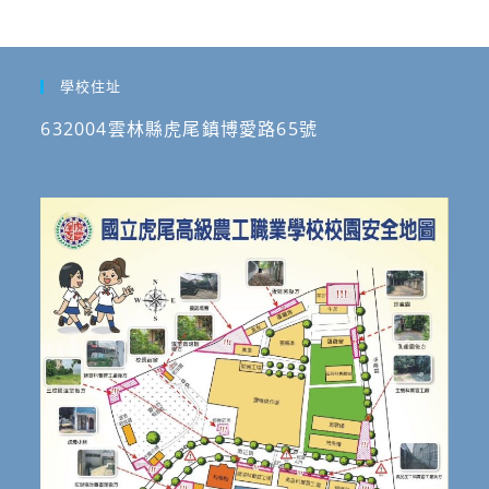
學校住址
632004雲林縣虎尾鎮博愛路65號