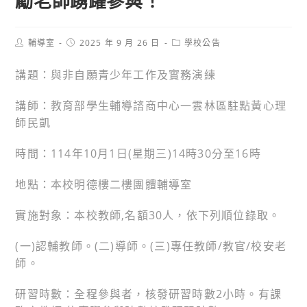
勵老師踴躍參與！
Post
Post
Post
輔導室
2025 年 9 月 26 日
學校公告
author:
published:
category:
講題：與非自願青少年工作及實務演練
講師：教育部學生輔導諮商中心一雲林區駐點黃心理
師民凱
時間：114年10月1日(星期三)14時30分至16時
地點：本校明德樓二樓團體輔導室
實施對象：本校教師,名額30人，依下列順位錄取。
(一)認輔教師。(二)導師。(三)專任教師/教官/校安老
師。
研習時數：全程參與者，核發研習時數2小時。有課