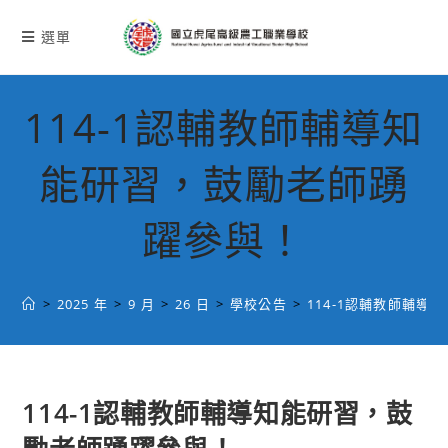
跳
轉
選單
至
主
要
114-1認輔教師輔導知
內
容
能研習，鼓勵老師踴
躍參與！
>
2025 年
>
9 月
>
26 日
>
學校公告
>
114-1認輔教師輔
114-1認輔教師輔導知能研習，鼓