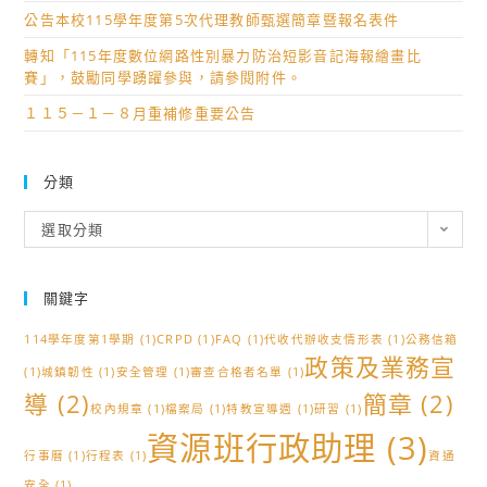
公告本校115學年度第5次代理教師甄選簡章暨報名表件
轉知「115年度數位網路性別暴力防治短影音記海報繪畫比
賽」，鼓勵同學踴躍參與，請參閱附件。
１１５－１－８月重補修重要公告
分類
分
選取分類
類
關鍵字
114學年度第1學期
(1)
CRPD
(1)
FAQ
(1)
代收代辦收支情形表
(1)
公務信箱
政策及業務宣
(1)
城鎮韌性
(1)
安全管理
(1)
審查合格者名單
(1)
導
(2)
簡章
(2)
校內規章
(1)
檔案局
(1)
特教宣導週
(1)
研習
(1)
資源班行政助理
(3)
行事曆
(1)
行程表
(1)
資通
安全
(1)