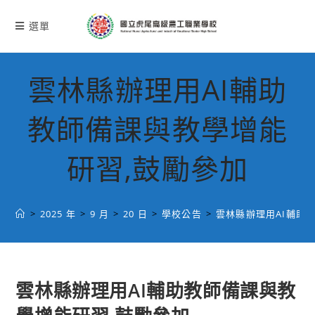
跳
轉
選單
至
主
要
雲林縣辦理用AI輔助
內
容
教師備課與教學增能
研習,鼓勵參加
>
2025 年
>
9 月
>
20 日
>
學校公告
>
雲林縣辦理用AI輔助
雲林縣辦理用AI輔助教師備課與教