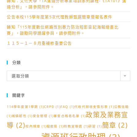
轉知：文化大學「TA溝通分析專業培訓系列課程-《TA101》溝
通分析」，請參閱附件。
公告本校115學年度第5次代理教師甄選簡章暨報名表件
轉知「115年度數位網路性別暴力防治短影音記海報繪畫比
賽」，鼓勵同學踴躍參與，請參閱附件。
１１５－１－８月重補修重要公告
分類
分
選取分類
類
關鍵字
114學年度第1學期
(1)
CRPD
(1)
FAQ
(1)
代收代辦收支情形表
(1)
公務信箱
政策及業務宣
(1)
城鎮韌性
(1)
安全管理
(1)
審查合格者名單
(1)
導
(2)
簡章
(2)
校內規章
(1)
檔案局
(1)
特教宣導週
(1)
研習
(1)