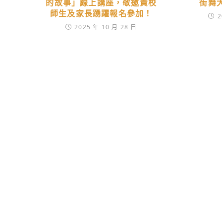
的故事」線上講座，敬邀貴校
街舞
師生及家長踴躍報名參加！
2
2025 年 10 月 28 日