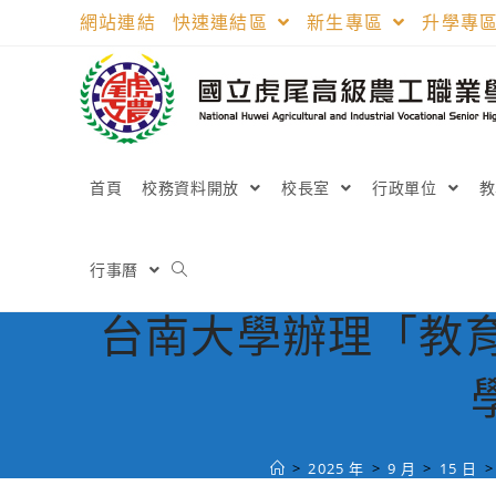
跳
網站連結
快速連結區
新生專區
升學專
轉
至
主
要
內
容
首頁
校務資料開放
校長室
行政單位
行事曆
台南大學辦理「教
>
2025 年
>
9 月
>
15 日
>