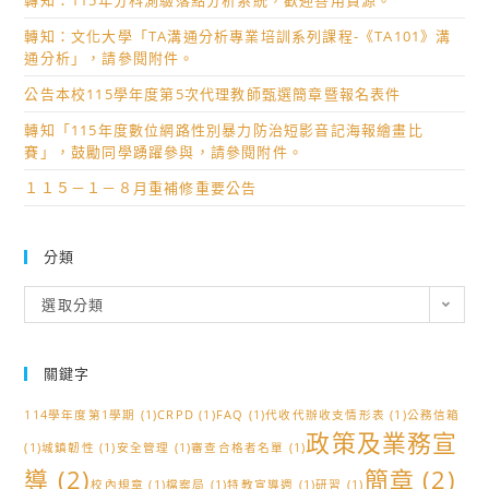
轉知：115年分科測驗落點分析系統，歡迎善用資源。
轉知：文化大學「TA溝通分析專業培訓系列課程-《TA101》溝
通分析」，請參閱附件。
公告本校115學年度第5次代理教師甄選簡章暨報名表件
轉知「115年度數位網路性別暴力防治短影音記海報繪畫比
賽」，鼓勵同學踴躍參與，請參閱附件。
１１５－１－８月重補修重要公告
分類
分
選取分類
類
關鍵字
114學年度第1學期
(1)
CRPD
(1)
FAQ
(1)
代收代辦收支情形表
(1)
公務信箱
政策及業務宣
(1)
城鎮韌性
(1)
安全管理
(1)
審查合格者名單
(1)
導
(2)
簡章
(2)
校內規章
(1)
檔案局
(1)
特教宣導週
(1)
研習
(1)