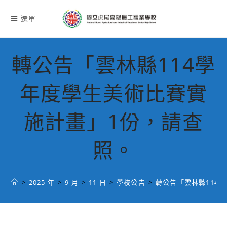
跳
轉
選單
至
主
要
轉公告「雲林縣114學
內
容
年度學生美術比賽實
施計畫」1份，請查
照。
>
2025 年
>
9 月
>
11 日
>
學校公告
>
轉公告「雲林縣114