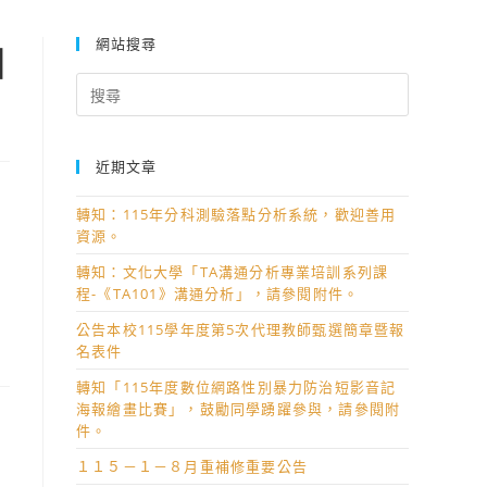
網站搜尋
自
Search
for:
近期文章
轉知：115年分科測驗落點分析系統，歡迎善用
資源。
轉知：文化大學「TA溝通分析專業培訓系列課
程-《TA101》溝通分析」，請參閱附件。
公告本校115學年度第5次代理教師甄選簡章暨報
名表件
轉知「115年度數位網路性別暴力防治短影音記
海報繪畫比賽」，鼓勵同學踴躍參與，請參閱附
件。
１１５－１－８月重補修重要公告