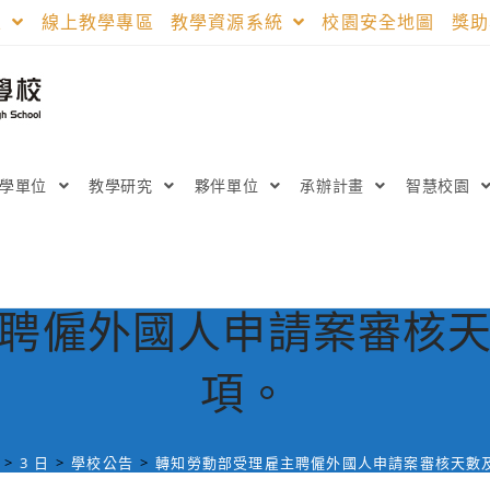
區
線上教學專區
教學資源系統
校園安全地圖
獎
教學單位
教學研究
夥伴單位
承辦計畫
智慧校園
聘僱外國人申請案審核
項。
>
3 日
>
學校公告
>
轉知勞動部受理雇主聘僱外國人申請案審核天數