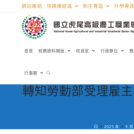
跳
網站連結
快速連結區
新生專區
升學專
轉
至
主
要
內
容
首頁
校務資料開放
校長室
行政單位
行事曆
轉知勞動部受理雇主
>
2025 年
>
9 月