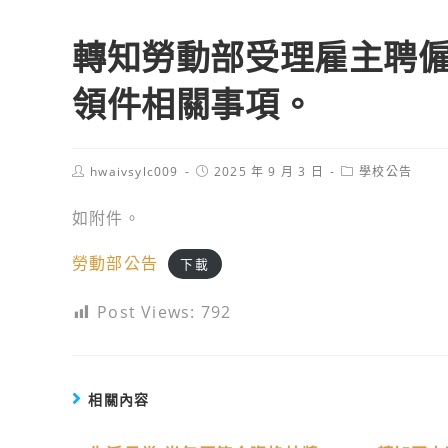
轉知勞動部受理雇主聘
領件相關事項。
Post
Post
Post
hwaivsylc009
2025 年 9 月 3 日
學校公告
author:
published:
category:
如附件。
勞動部公告
下載
Post Views:
792
相關內容