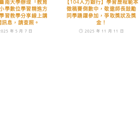
臺南大學辦理「教育
【104人力銀行】學習歷程範本
小學數位學習精進方
徵稿賽倒數中，敬邀師長鼓勵
學習教學分享線上講
同學踴躍參加，爭取獎狀及獎
關訊息，請查照。
金！
2025 年 5 月 7 日
2025 年 11 月 11 日