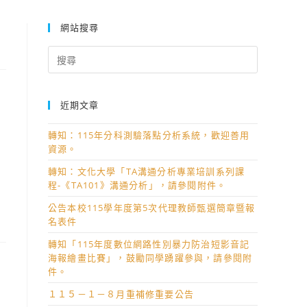
網站搜尋
Search
for:
近期文章
轉知：115年分科測驗落點分析系統，歡迎善用
資源。
轉知：文化大學「TA溝通分析專業培訓系列課
程-《TA101》溝通分析」，請參閱附件。
公告本校115學年度第5次代理教師甄選簡章暨報
名表件
轉知「115年度數位網路性別暴力防治短影音記
海報繪畫比賽」，鼓勵同學踴躍參與，請參閱附
件。
１１５－１－８月重補修重要公告