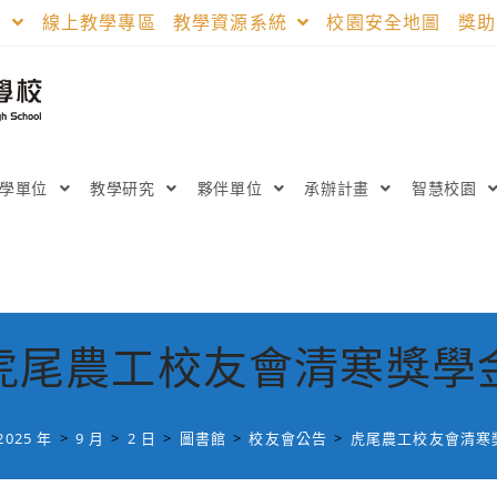
區
線上教學專區
教學資源系統
校園安全地圖
獎
教學單位
教學研究
夥伴單位
承辦計畫
智慧校園
虎尾農工校友會清寒獎學
2025 年
>
9 月
>
2 日
>
圖書館
>
校友會公告
>
虎尾農工校友會清寒