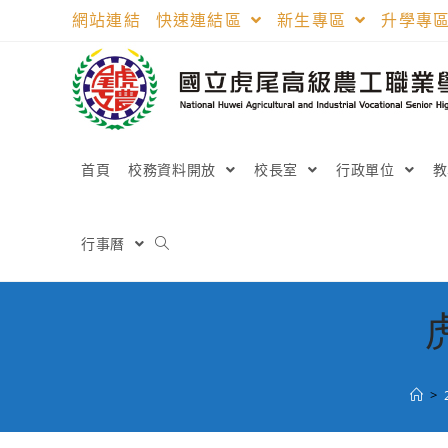
跳
網站連結
快速連結區
新生專區
升學專
轉
至
主
要
內
容
首頁
校務資料開放
校長室
行政單位
行事曆
>