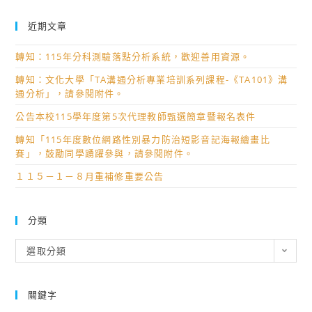
近期文章
轉知：115年分科測驗落點分析系統，歡迎善用資源。
轉知：文化大學「TA溝通分析專業培訓系列課程-《TA101》溝
通分析」，請參閱附件。
公告本校115學年度第5次代理教師甄選簡章暨報名表件
轉知「115年度數位網路性別暴力防治短影音記海報繪畫比
賽」，鼓勵同學踴躍參與，請參閱附件。
１１５－１－８月重補修重要公告
分類
分
選取分類
類
關鍵字