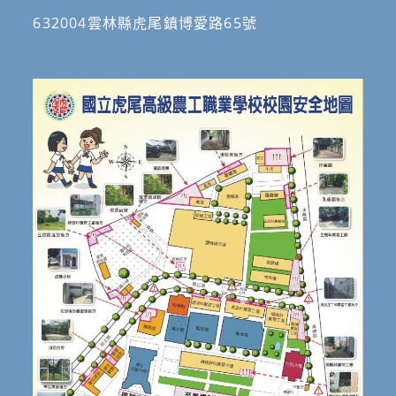
632004雲林縣虎尾鎮博愛路65號