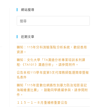
網站搜尋
Search
for:
近期文章
轉知：115年分科測驗落點分析系統，歡迎善用
資源。
轉知：文化大學「TA溝通分析專業培訓系列課
程-《TA101》溝通分析」，請參閱附件。
公告本校115學年度第5次代理教師甄選簡章暨報
名表件
轉知「115年度數位網路性別暴力防治短影音記
公
海報繪畫比賽」，鼓勵同學踴躍參與，請參閱附
件。
１１５－１－８月重補修重要公告