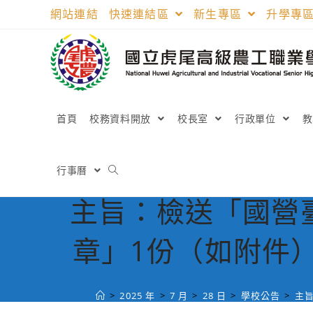
跳
網站連結
快速連結區
新生專區
升學專
轉
至
主
要
內
容
首頁
校務資料開放
校長室
行政單位
行事曆
主旨：檢送「國營
章」1份（如附件
>
2025 年
>
7 月
>
28 日
>
學校公告
>
主