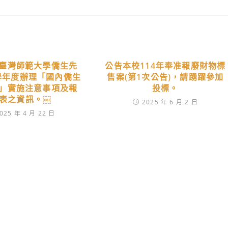
臺灣師範大學僑生先
公告本校114年奉准報廢財物標
4學年度辦理「國內僑生
售案(第1次公告)，請踴躍參加
」實施注意事項及報
投標。
表之資訊。￼
2025 年 6 月 2 日
025 年 4 月 22 日