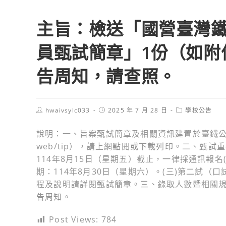
主旨：檢送「國營臺灣鐵
員甄試簡章」1份（如附
告周知，請查照。
Post
Post
Post
hwaivsylc033
2025 年 7 月 28 日
學校公告
author:
published:
category:
說明：一、旨案甄試簡章及相關資訊建置於臺鐵公司官網（http
web/tip），請上網點閱或下載列印。二、甄試重
114年8月15日（星期五）截止，一律採通訊報名
期：114年8月30日（星期六）。(三)第二試（口
程及說明請詳閱甄試簡章。三、錄取人數暨相關
告周知。
Post Views:
784