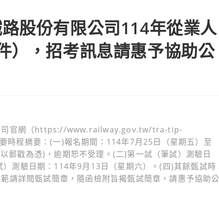
路股份有限公司114年從業人
件），招考訊息請惠予協助公
s://www.railway.gov.tw/tra-tip-
要時程摘要：(一)報名期間：114年7月25日（星期五）至
(以郵戳為憑)，逾期恕不受理。(二)第一試（筆試）測驗日
試）測驗日期：114年9月13日（星期六）。(四)其餘甄試時
規範請詳閱甄試簡章，隨函檢附旨揭甄試簡章，請惠予協助