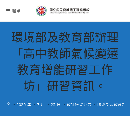
跳
轉
選單
至
主
要
環境部及教育部辦理
內
容
「高中教師氣候變遷
教育增能研習工作
坊」研習資訊。
>
2025 年
>
7 月
>
25 日
>
教師研習公告
>
環境部及教育部