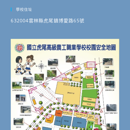
學校住址
632004雲林縣虎尾鎮博愛路65號