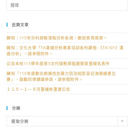
Search
for:
近期文章
轉知：115年分科測驗落點分析系統，歡迎善用資源。
轉知：文化大學「TA溝通分析專業培訓系列課程-《TA101》溝
通分析」，請參閱附件。
公告本校115學年度第5次代理教師甄選簡章暨報名表件
轉知「115年度數位網路性別暴力防治短影音記海報繪畫比
賽」，鼓勵同學踴躍參與，請參閱附件。
１１５－１－８月重補修重要公告
分類
分
選取分類
類