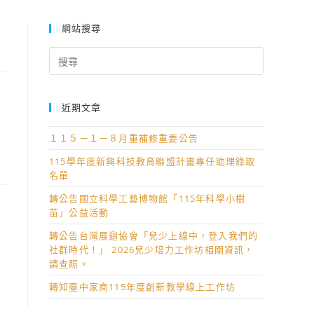
網站搜尋
Search
for:
近期文章
１１５－１－８月重補修重要公告
115學年度新興科技教育聯盟計畫專任助理錄取
名單
轉公告國立科學工藝博物館「115年科學小樹
苗」公益活動
轉公告台灣展翅協會「兒少上線中，登入我們的
社群時代！」 2026兒少培力工作坊相關資訊，
請查照。
轉知臺中家商115年度創新教學線上工作坊