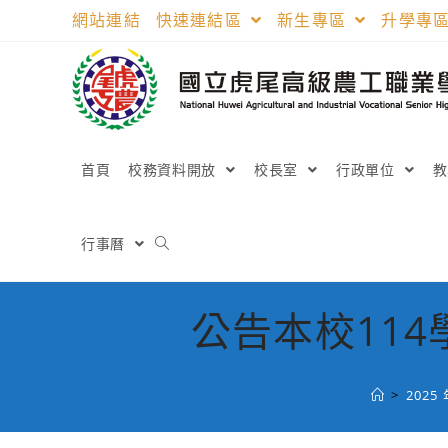
跳
網站連結
快速連結區
新生專區
升學專
轉
至
主
要
內
容
首頁
校務資料開放
校長室
行政單位
行事曆
公告本校11
>
2025