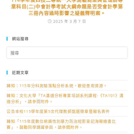
114學年度四技二專統一入學測驗商業與管理群專
業科目(二)中會計學考試大綱命題是否受會計學第
三冊內容過時影響之疑義釋明案。
2025 年 3 月 7 日
網站搜尋
Search
for:
近期文章
轉知：115年分科測驗落點分析系統，歡迎善用資源。
轉知：文化大學「TA溝通分析專業培訓系列課程-《TA101》溝
通分析」，請參閱附件。
公告本校115學年度第5次代理教師甄選簡章暨報名表件
轉知「115年度數位網路性別暴力防治短影音記海報繪畫比
賽」，鼓勵同學踴躍參與，請參閱附件。