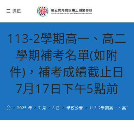
跳
轉
選單
至
主
要
113-2學期高一、高二
內
容
學期補考名單(如附
件)，補考成績截止日
7月17日下午5點前
>
2025 年
>
7 月
>
8 日
>
學校公告
>
113-2學期高一、高二