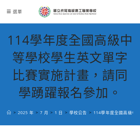
跳
轉
選單
至
主
要
114學年度全國高級中
內
容
等學校學生英文單字
比賽實施計畫，請同
學踴躍報名參加。
>
2025 年
>
7 月
>
1 日
>
學校公告
>
114學年度全國高級