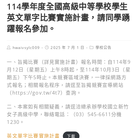
114學年度全國高級中等學校學生
英文單字比賽實施計畫，請同學踴
躍報名參加。
Post
Post
Post
hwaivsylc009
2025 年 7 月 1 日
學校公告
author:
published:
category:
一、旨揭比賽（詳見實施計畫）報名時間：自114年9
月12日（星期五）上午8時起，至114年10月3日（星
期五）下午5時止。本競賽區域決賽，一律採網路方
式報名；相關報名程序，請逕至旨揭競賽宣導網站
（https://gov.tw/4t7）查詢。
二、本案如有相關疑義，請逕洽總承辦學校國立新竹
女子高級中學，聯絡電話：（03）545-6611分機
1230。
英文單字比賽實施計畫
下載