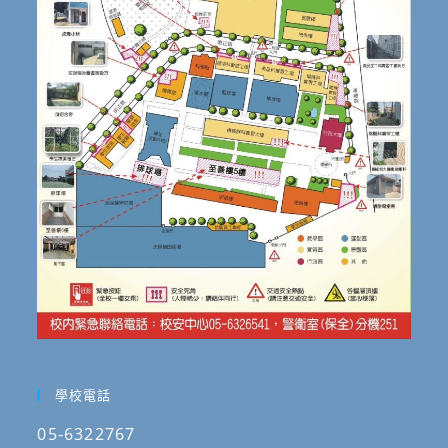
學校電話
05-6322767