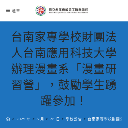
跳
轉
選單
至
主
要
台南家專學校財團法
內
容
人台南應用科技大學
辦理漫畫系「漫畫研
習營」，鼓勵學生踴
躍參加！
>
2025 年
>
6 月
>
26 日
>
學校公告
>
台南家專學校財團法