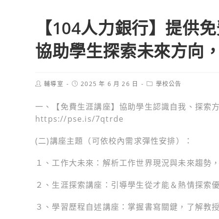
【104人力銀行】提供
協助學生探索未來方向
Post
Post
Post
輔導室
2025 年 6 月 26 日
學校公告
author:
published:
category:
一、【免費生涯講座】協助學生認識自我、探索方
https://pse.is/7qtrde
(二)講座主題（可依校內需求彈性安排）：
１、工作大未來：解析工作世界現況與未來趨勢
２、生涯探索講座：引導學生從才能＆熱情探索
３、學習歷程自述講座：掌握書寫關鍵，了解教