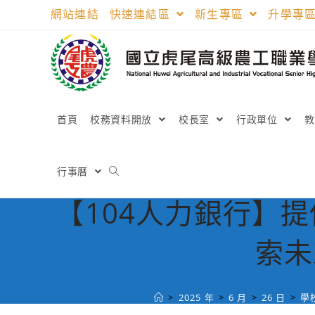
跳
網站連結
快速連結區
新生專區
升學專
轉
至
主
要
內
容
首頁
校務資料開放
校長室
行政單位
行事曆
【104人力銀行】
索未
>
2025 年
>
6 月
>
26 日
>
學