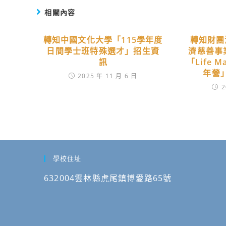
相關內容
轉知中國文化大學「115學年度
轉知財團
日間學士班特殊選才」招生資
濟慈善事
訊
「Life 
年營
2025 年 11 月 6 日
2
學校住址
632004雲林縣虎尾鎮博愛路65號