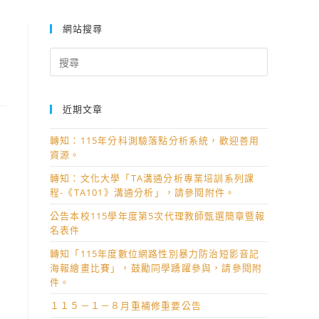
網站搜尋
Search
for:
近期文章
轉知：115年分科測驗落點分析系統，歡迎善用
資源。
轉知：文化大學「TA溝通分析專業培訓系列課
程-《TA101》溝通分析」，請參閱附件。
公告本校115學年度第5次代理教師甄選簡章暨報
名表件
轉知「115年度數位網路性別暴力防治短影音記
海報繪畫比賽」，鼓勵同學踴躍參與，請參閱附
件。
１１５－１－８月重補修重要公告