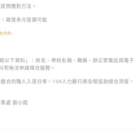
見提問應對方法。
貌，啟發多元發展可能
qtrhh
必填寫以下資料」：姓名、學校名稱、職稱、辦公室電話與電子
料恕無法申請媒合服務。
適合的職人入班分享，104人力銀行將全程協助媒合流程，
業處 劉小姐