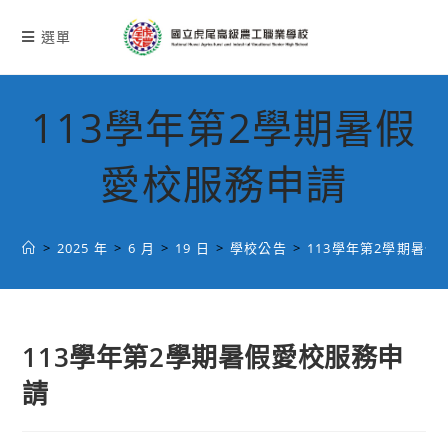
跳
轉
選單
至
主
要
113學年第2學期暑假
內
容
愛校服務申請
>
2025 年
>
6 月
>
19 日
>
學校公告
>
113學年第2學期暑假
113學年第2學期暑假愛校服務申
請