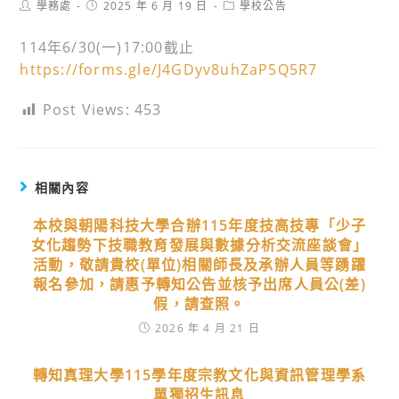
Post
Post
Post
學務處
2025 年 6 月 19 日
學校公告
author:
published:
category:
114年6/30(一)17:00截止
https://forms.gle/J4GDyv8uhZaP5Q5R7
Post Views:
453
相關內容
本校與朝陽科技大學合辦115年度技高技專「少子
女化趨勢下技職教育發展與數據分析交流座談會」
活動，敬請貴校(單位)相關師長及承辦人員等踴躍
報名參加，請惠予轉知公告並核予出席人員公(差)
假，請查照。
2026 年 4 月 21 日
轉知真理大學115學年度宗教文化與資訊管理學系
單獨招生訊息