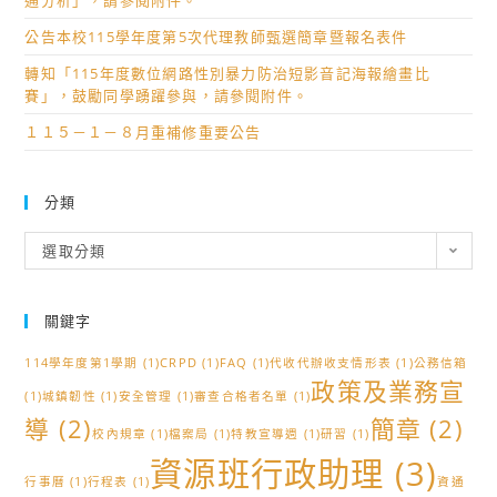
通分析」，請參閱附件。
公告本校115學年度第5次代理教師甄選簡章暨報名表件
轉知「115年度數位網路性別暴力防治短影音記海報繪畫比
賽」，鼓勵同學踴躍參與，請參閱附件。
１１５－１－８月重補修重要公告
分類
分
選取分類
類
關鍵字
114學年度第1學期
(1)
CRPD
(1)
FAQ
(1)
代收代辦收支情形表
(1)
公務信箱
政策及業務宣
(1)
城鎮韌性
(1)
安全管理
(1)
審查合格者名單
(1)
導
(2)
簡章
(2)
校內規章
(1)
檔案局
(1)
特教宣導週
(1)
研習
(1)
資源班行政助理
(3)
行事曆
(1)
行程表
(1)
資通