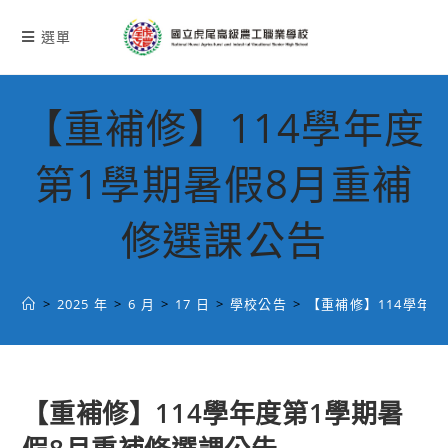
跳
轉
選單
至
主
要
【重補修】114學年度
內
容
第1學期暑假8月重補
修選課公告
>
2025 年
>
6 月
>
17 日
>
學校公告
>
【重補修】114學年
【重補修】114學年度第1學期暑