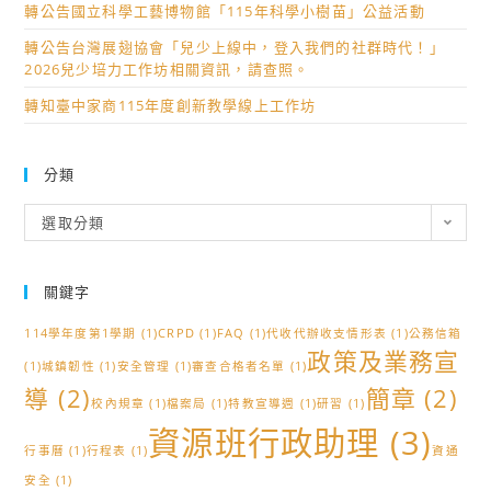
轉公告國立科學工藝博物館「115年科學小樹苗」公益活動
轉公告台灣展翅協會「兒少上線中，登入我們的社群時代！」
2026兒少培力工作坊相關資訊，請查照。
轉知臺中家商115年度創新教學線上工作坊
分類
分
選取分類
類
關鍵字
114學年度第1學期
(1)
CRPD
(1)
FAQ
(1)
代收代辦收支情形表
(1)
公務信箱
政策及業務宣
(1)
城鎮韌性
(1)
安全管理
(1)
審查合格者名單
(1)
導
(2)
簡章
(2)
校內規章
(1)
檔案局
(1)
特教宣導週
(1)
研習
(1)
資源班行政助理
(3)
行事曆
(1)
行程表
(1)
資通
安全
(1)