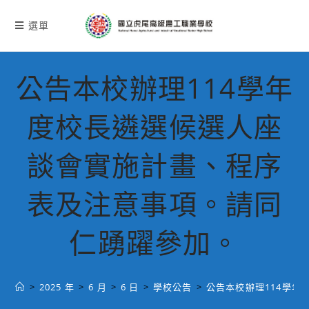
跳
轉
選單
至
主
要
公告本校辦理114學年
內
容
度校長遴選候選人座
談會實施計畫、程序
表及注意事項。請同
仁踴躍參加。
>
2025 年
>
6 月
>
6 日
>
學校公告
>
公告本校辦理114學