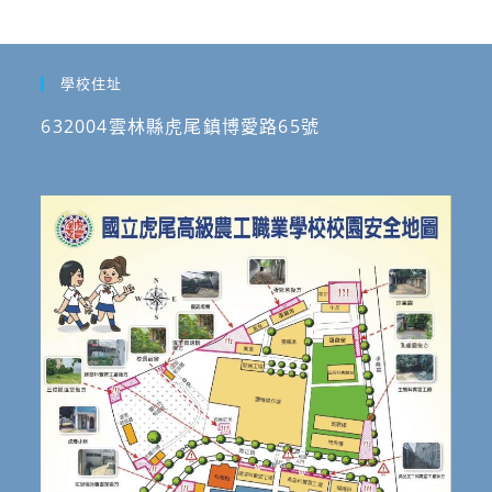
學校住址
632004雲林縣虎尾鎮博愛路65號