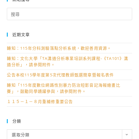
Search
for:
近期文章
轉知：115年分科測驗落點分析系統，歡迎善用資源。
轉知：文化大學「TA溝通分析專業培訓系列課程-《TA101》溝
通分析」，請參閱附件。
公告本校115學年度第5次代理教師甄選簡章暨報名表件
轉知「115年度數位網路性別暴力防治短影音記海報繪畫比
賽」，鼓勵同學踴躍參與，請參閱附件。
１１５－１－８月重補修重要公告
分類
分
選取分類
類