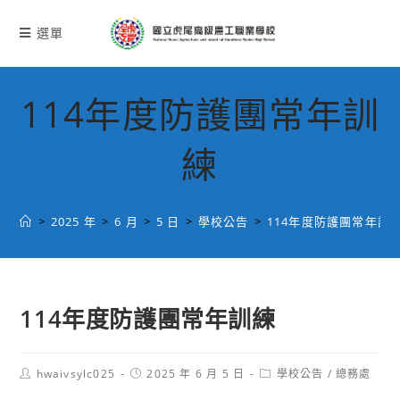
跳
轉
選單
至
主
要
114年度防護團常年訓
內
容
練
>
2025 年
>
6 月
>
5 日
>
學校公告
>
114年度防護團常年訓
114年度防護團常年訓練
Post
Post
Post
hwaivsylc025
2025 年 6 月 5 日
學校公告
/
總務處
author:
published:
category: