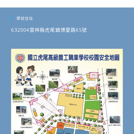
學校住址
632004雲林縣虎尾鎮博愛路65號