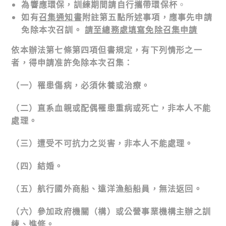
為響應環保，訓練期間請自行攜帶環保杯
。
如有
召集通知書
附註第五點所述事項，應事先申請
免除本次召訓。
請至總務處填寫免除召集申請
依本辦法第七條第四項但書規定，有下列情形之一
者，得申請准許免除本次召集：
（一）罹患傷病，必須休養或治療。
（二）直系血親或配偶罹患重病或死亡，非本人不能
處理。
（三）遭受不可抗力之災害，非本人不能處理。
（四）結婚。
（五）航行國外商船、遠洋漁船船員，無法返回。
（六）參加政府機關（構）或公營事業機構主辦之訓
練、進修。