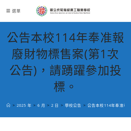
跳
轉
選單
至
主
要
公告本校114年奉准報
內
容
廢財物標售案(第1次
公告)，請踴躍參加投
標。
>
2025 年
>
6 月
>
2 日
>
學校公告
>
公告本校114年奉准報