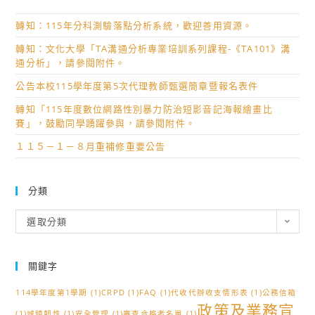
轉知：115年分科測驗落點分析系統，歡迎善用資源。
轉知：文化大學「TA溝通分析專業培訓系列課程-《TA101》溝
通分析」，請參閱附件。
公告本校115學年度第5次代理教師甄選簡章暨報名表件
轉知「115年度數位網路性別暴力防治短影音記海報繪畫比
賽」，鼓勵同學踴躍參與，請參閱附件。
１１５－１－８月重補修重要公告
分類
分
選取分類
類
關鍵字
114學年度第1學期
(1)
CRPD
(1)
FAQ
(1)
代收代辦收支情形表
(1)
公務信箱
政策及業務宣
(1)
城鎮韌性
(1)
安全管理
(1)
審查合格者名單
(1)