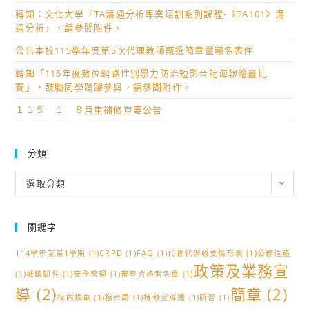
轉知：文化大學「TA溝通分析專業培訓系列課程-《TA101》溝
通分析」，請參閱附件。
公告本校115學年度第5次代理教師甄選簡章暨報名表件
轉知「115年度數位網路性別暴力防治短影音記海報繪畫比
賽」，鼓勵同學踴躍參與，請參閱附件。
１１５－１－８月重補修重要公告
分類
分
選取分類
類
關鍵字
114學年度第1學期
(1)
CRPD
(1)
FAQ
(1)
代收代辦收支情形表
(1)
公務信箱
政策及業務宣
(1)
城鎮韌性
(1)
安全管理
(1)
審查合格者名單
(1)
導
(2)
簡章
(2)
校內規章
(1)
檔案局
(1)
特教宣導週
(1)
研習
(1)