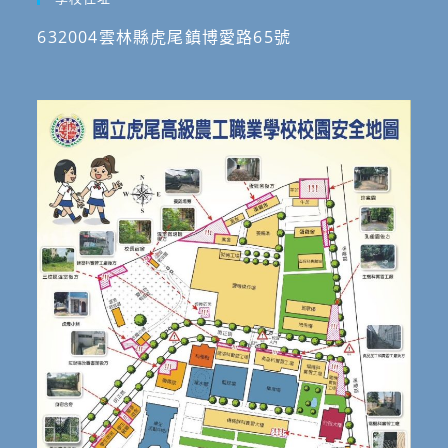
632004雲林縣虎尾鎮博愛路65號