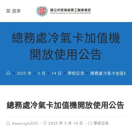
跳
轉
選單
至
主
要
總務處冷氣卡加值機
內
容
開放使用公告
>
2025 年
>
5 月
>
14 日
>
學校公告
>
總務處冷氣卡加值機
總務處冷氣卡加值機開放使用公告
Post
Post
Post
hwaivsylc025
2025 年 5 月 14 日
學校公告
author:
published:
category: