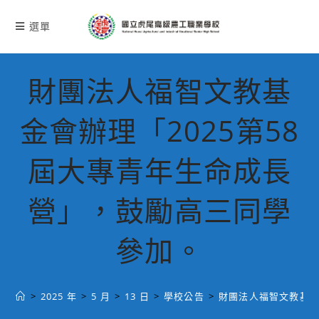
跳
轉
選單
至
主
要
財團法人福智文教基
內
容
金會辦理「2025第58
屆大專青年生命成長
營」，鼓勵高三同學
參加。
>
2025 年
>
5 月
>
13 日
>
學校公告
>
財團法人福智文教基金