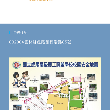
學校住址
632004雲林縣虎尾鎮博愛路65號