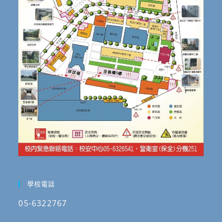
學校電話
05-6322767