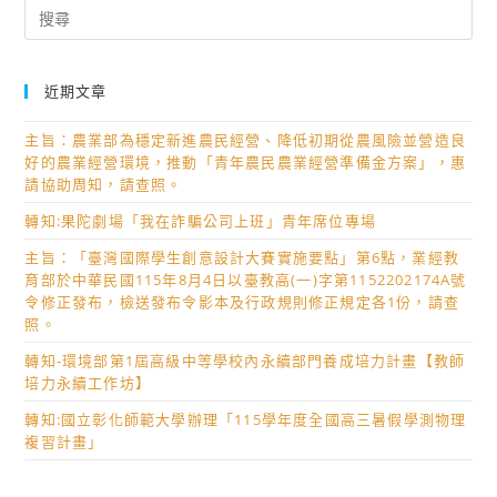
Search
for:
近期文章
主旨：農業部為穩定新進農民經營、降低初期從農風險並營造良
好的農業經營環境，推動「青年農民農業經營準備金方案」，惠
請協助周知，請查照。
轉知:果陀劇場「我在詐騙公司上班」青年席位專場
主旨：「臺灣國際學生創意設計大賽實施要點」第6點，業經教
育部於中華民國115年8月4日以臺教高(一)字第1152202174A號
令修正發布，檢送發布令影本及行政規則修正規定各1份，請查
照。
轉知-環境部第1屆高級中等學校內永續部門養成培力計畫【教師
培力永續工作坊】
轉知:國立彰化師範大學辦理「115學年度全國高三暑假學測物理
複習計畫」