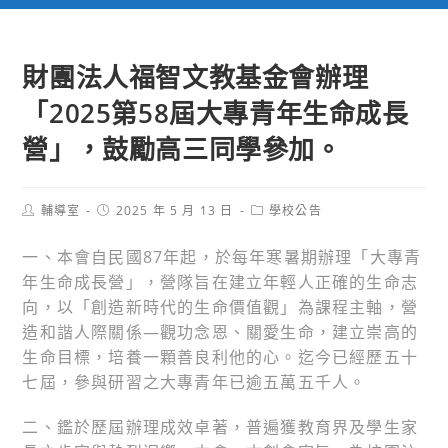
財團法人福智文教基金會辦理
「2025第58屆大專青年生命成長
營」，鼓勵高三同學參加。
Post
Post
Post
輔導室
2025 年 5 月 13 日
學校公告
author:
published:
category:
一、本會自民國87年起，於每年寒暑期辦理「大專青
年生命成長營」，營隊旨在建立年輕人正確的生命志
向，以「創造新時代的生命價值觀」為課程主軸，營
造和諧人際關係—觀功念恩、關愛生命，建立崇高的
生命目標，培養一顆善良利他的心。迄今已經歷五十
七屆，參與研習之大專青年已逾五萬五千人。
二、鑑於歷屆辦理成效卓著，普遍獲教育界及學生家