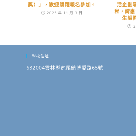
獎）」，歡迎踴躍報名參加。
活企劃
程，請惠
2025 年 11 月 3 日
生組
2
學校住址
632004雲林縣虎尾鎮博愛路65號