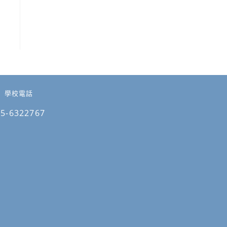
學校電話
05-6322767