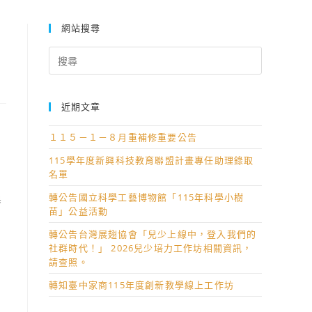
網站搜尋
Search
for:
近期文章
１１５－１－８月重補修重要公告
別
115學年度新興科技教育聯盟計畫專任助理錄取
名單
轉公告國立科學工藝博物館「115年科學小樹
器
苗」公益活動
轉公告台灣展翅協會「兒少上線中，登入我們的
。
社群時代！」 2026兒少培力工作坊相關資訊，
請查照。
轉知臺中家商115年度創新教學線上工作坊