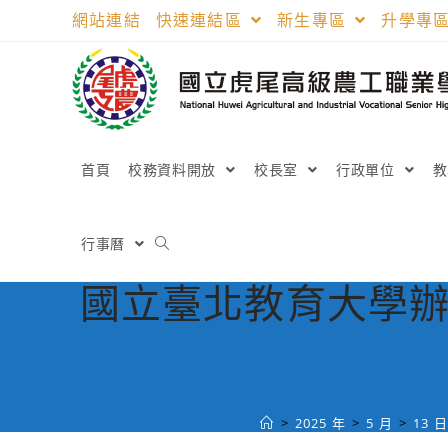
跳
網站連結
快速連結區
新生專區
升學專
轉
至
主
要
內
容
首頁
校務資料開放
校長室
行政單位
行事曆
國立臺北教育大學辦理
>
2025 年
>
5 月
>
13 日