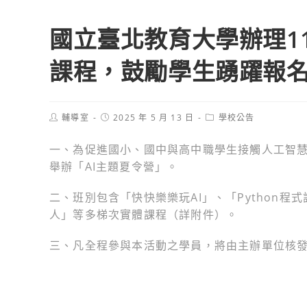
國立臺北教育大學辦理11
課程，鼓勵學生踴躍報
Post
Post
Post
輔導室
2025 年 5 月 13 日
學校公告
author:
published:
category:
一、為促進國小、國中與高中職學生接觸人工智
舉辦「AI主題夏令營」。
二、班別包含「快快樂樂玩AI」、「Python程
人」等多梯次實體課程（詳附件）。
三、凡全程參與本活動之學員，將由主辦單位核