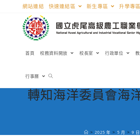
跳
網站連結
快速連結區
新生專區
升學專
轉
至
主
要
內
容
首頁
校務資料開放
校長室
行政單位
行事曆
轉知海洋委員會海洋
>
2025 年
>
5 月
>
9 