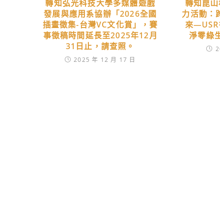
轉知弘光科技大學多媒體遊戲
轉知崑山
發展與應用系協辦「2026全國
力活動：
插畫徵集-台灣VC文化賞」，賽
來—US
事徵稿時間延長至2025年12月
淨零綠
31日止，請查照。
2
2025 年 12 月 17 日