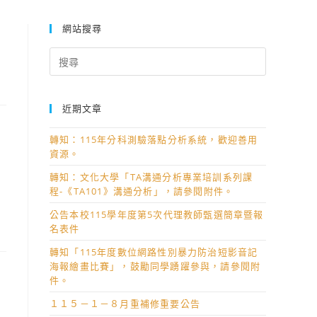
網站搜尋
Search
for:
近期文章
轉知：115年分科測驗落點分析系統，歡迎善用
資源。
轉知：文化大學「TA溝通分析專業培訓系列課
程-《TA101》溝通分析」，請參閱附件。
公告本校115學年度第5次代理教師甄選簡章暨報
名表件
轉知「115年度數位網路性別暴力防治短影音記
海報繪畫比賽」，鼓勵同學踴躍參與，請參閱附
件。
１１５－１－８月重補修重要公告