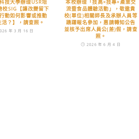
科技大學辦理USR培
本校辦理「技高×技專×產業交
跨校SIG【讓改變留下
流暨食品體驗活動」，敬邀貴
R行動如何影響或推動
校(單位)相關師長及承辦人員等
生活？】，請查照。
踴躍報名參加，惠請轉知公告
並核予出席人員公(差)假，請查
026 年 3 月 16 日
照。
2026 年 6 月 4 日