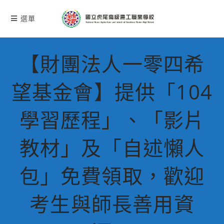
跳
轉
選單
至
主
要
【財團法人一零四希
內
容
望基金會】提供「104
學習歷程」、「影片
教材」及「自述懶人
包」免費領取，歡迎
考生與師長善用資