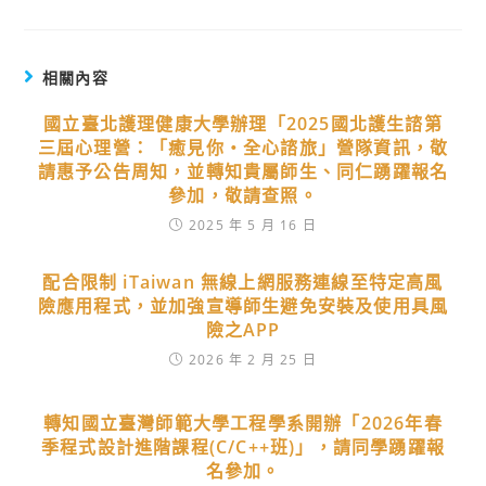
相關內容
國立臺北護理健康大學辦理「2025國北護生諮第
三屆心理營：「癒見你‧全心諮旅」營隊資訊，敬
請惠予公告周知，並轉知貴屬師生、同仁踴躍報名
參加，敬請查照。
2025 年 5 月 16 日
配合限制 iTaiwan 無線上網服務連線至特定高風
險應用程式，並加強宣導師生避免安裝及使用具風
險之APP
2026 年 2 月 25 日
轉知國立臺灣師範大學工程學系開辦「2026年春
季程式設計進階課程(C/C++班)」，請同學踴躍報
名參加。