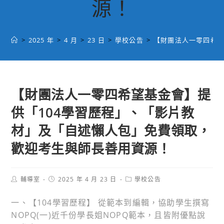
源！
>
2025 年
>
4 月
>
23 日
>
學校公告
>
【財團法人一零四希望
【財團法人一零四希望基金會】提
供「104學習歷程」、「影片教
材」及「自述懶人包」免費領取，
歡迎考生與師長善用資源！
Post
Post
Post
輔導室
2025 年 4 月 23 日
學校公告
author:
published:
category:
一、【104學習歷程】 從範本到編輯，協助學生撰寫
NOPQ(一)近千份學長姐NOPQ範本，且皆附優點說