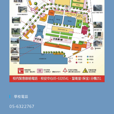
學校電話
05-6322767