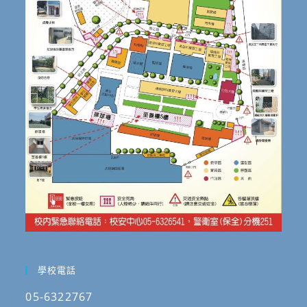
學校電話
05-6322767