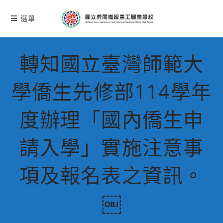
跳
轉
選單
至
主
要
轉知國立臺灣師範大
內
容
學僑生先修部114學年
度辦理「國內僑生申
請入學」實施注意事
項及報名表之資訊。
￼