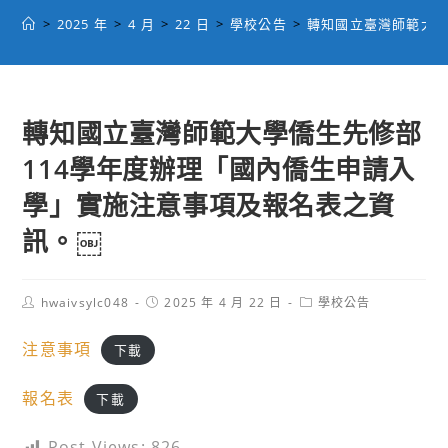
>
2025 年
>
4 月
>
22 日
>
學校公告
>
轉知國立臺灣師範大學
轉知國立臺灣師範大學僑生先修部
114學年度辦理「國內僑生申請入
學」實施注意事項及報名表之資
訊。￼
Post
Post
Post
hwaivsylc048
2025 年 4 月 22 日
學校公告
author:
published:
category:
注意事項
下載
報名表
下載
Post Views:
826