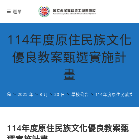
跳
轉
選單
至
主
要
114年度原住民族文化
內
容
優良教案甄選實施計
畫
>
2025 年
>
3 月
>
20 日
>
學校公告
>
114年度原住民族文
114年度原住民族文化優良教案甄