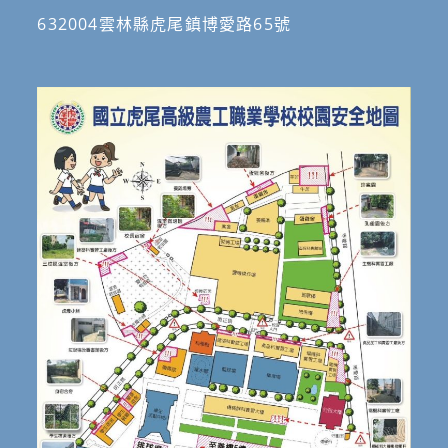
632004雲林縣虎尾鎮博愛路65號