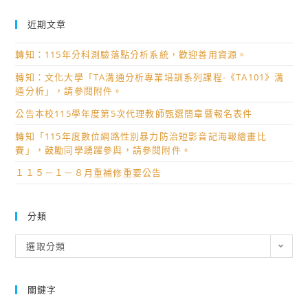
近期文章
轉知：115年分科測驗落點分析系統，歡迎善用資源。
轉知：文化大學「TA溝通分析專業培訓系列課程-《TA101》溝
通分析」，請參閱附件。
公告本校115學年度第5次代理教師甄選簡章暨報名表件
轉知「115年度數位網路性別暴力防治短影音記海報繪畫比
賽」，鼓勵同學踴躍參與，請參閱附件。
１１５－１－８月重補修重要公告
分類
分
選取分類
類
關鍵字