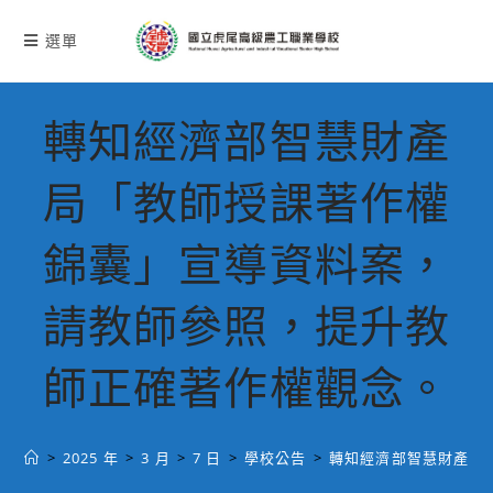
跳
轉
選單
至
主
要
轉知經濟部智慧財產
內
容
局「教師授課著作權
錦囊」宣導資料案，
請教師參照，提升教
師正確著作權觀念。
>
2025 年
>
3 月
>
7 日
>
學校公告
>
轉知經濟部智慧財產局