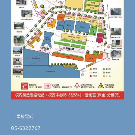
學校電話
05-6322767