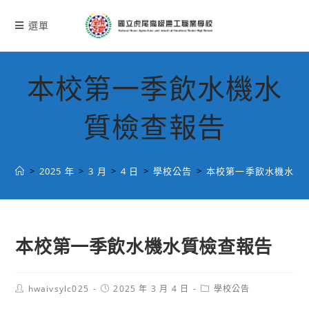
跳
轉
選單
至
主
要
本校第一季飲水機水
內
容
質檢查報告
>
2025 年
>
3 月
>
4 日
>
學校公告
>
本校第一季飲水機水質
本校第一季飲水機水質檢查報告
Post
Post
Post
hwaivsylc025
2025 年 3 月 4 日
學校公告
author:
published:
category: