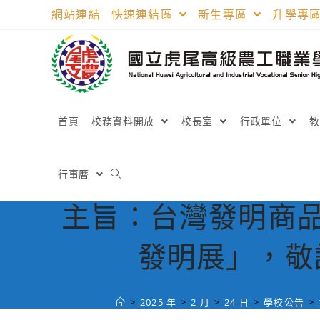
跳
網站連結
快速連結區
新生專區
升學專
轉
至
主
要
內
容
首頁
校務資料開放
校長室
行政單位
行事曆
主旨：台灣發明商品
發明展」，敬
>
2025 年
>
2 月
>
24 日
>
學校公告
>