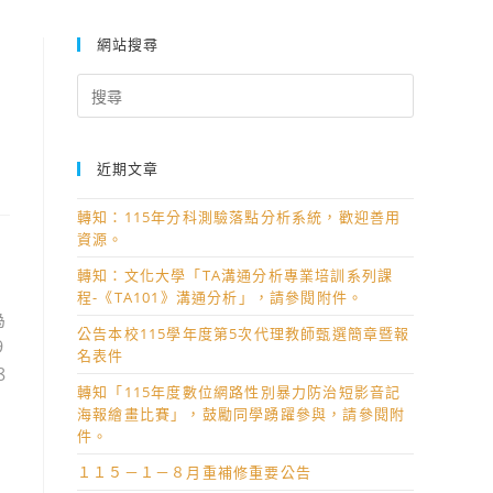
網站搜尋
Search
for:
近期文章
轉知：115年分科測驗落點分析系統，歡迎善用
資源。
轉知：文化大學「TA溝通分析專業培訓系列課
程-《TA101》溝通分析」，請參閱附件。
為
公告本校115學年度第5次代理教師甄選簡章暨報
9
名表件
8
轉知「115年度數位網路性別暴力防治短影音記
海報繪畫比賽」，鼓勵同學踴躍參與，請參閱附
件。
１１５－１－８月重補修重要公告