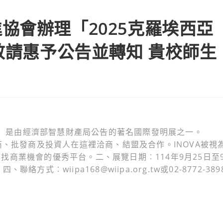
協會辦理「2025克羅埃西亞
敬請惠予公告並轉知 貴校師生
明展」是由經濟部智慧財產局公告的著名國際發明展之一。
商、批發商及投資人在這裡洽商、結盟及合作。INOVA被視
商業機會的優秀平台。二、展覽日期︰114年9月25日至
式︰wiipa168@wiipa.org.tw或02-8772-389