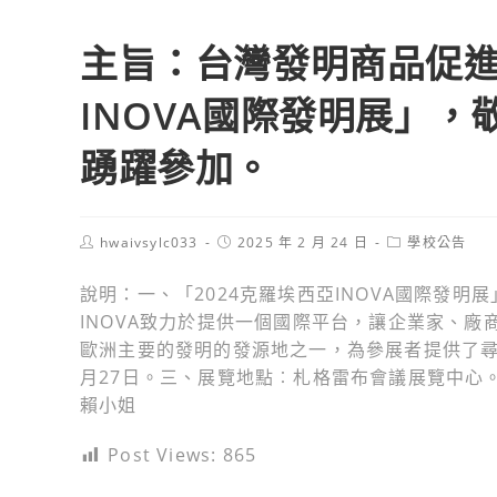
主旨：台灣發明商品促進
INOVA國際發明展」，
踴躍參加。
Post
Post
Post
hwaivsylc033
2025 年 2 月 24 日
學校公告
author:
published:
category:
說明：一、「2024克羅埃西亞INOVA國際發
INOVA致力於提供一個國際平台，讓企業家、廠
歐洲主要的發明的發源地之一，為參展者提供了尋找
月27日。三、展覽地點︰札格雷布會議展覽中心。四、聯絡方
賴小姐
Post Views:
865