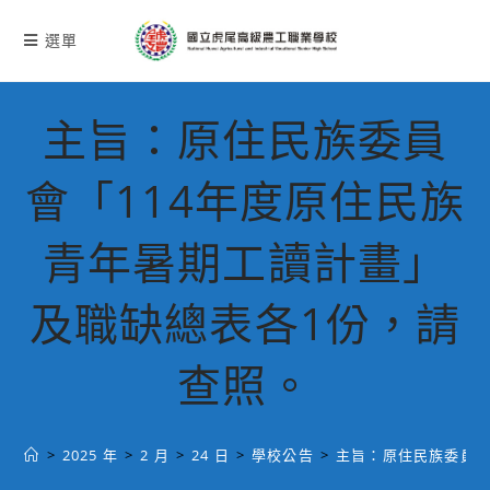
跳
轉
選單
至
主
要
主旨：原住民族委員
內
容
會「114年度原住民族
青年暑期工讀計畫」
及職缺總表各1份，請
查照。
>
2025 年
>
2 月
>
24 日
>
學校公告
>
主旨：原住民族委員會