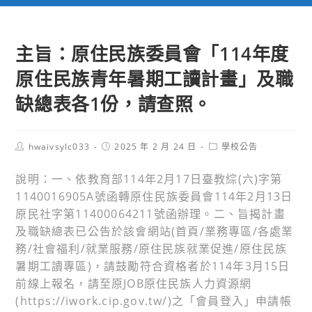
主旨：原住民族委員會「114年度
原住民族青年暑期工讀計畫」及職
缺總表各1份，請查照。
Post
Post
Post
hwaivsylc033
2025 年 2 月 24 日
學校公告
author:
published:
category:
說明：一、依教育部114年2月17日臺教綜(六)字第
1140016905A號函轉原住民族委員會114年2月13日
原民社字第11400064211號函辦理。二、旨揭計畫
及職缺總表已公告於該會網站(首頁/業務專區/各處業
務/社會福利/就業服務/原住民族就業促進/原住民族
暑期工讀專區)，請鼓勵符合資格者於114年3月15日
前線上報名，請至原JOB原住民族人力資源網
(https://iwork.cip.gov.tw/)之「會員登入」申請帳