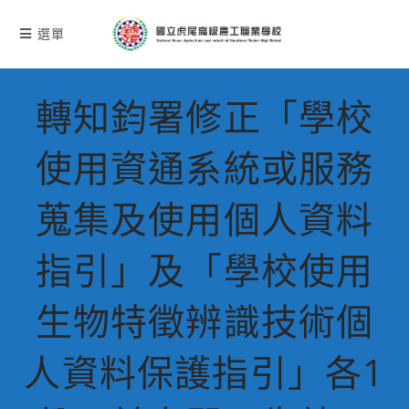
跳
轉
選單
至
主
要
轉知鈞署修正「學校
內
容
使用資通系統或服務
蒐集及使用個人資料
指引」及「學校使用
生物特徵辨識技術個
人資料保護指引」各1