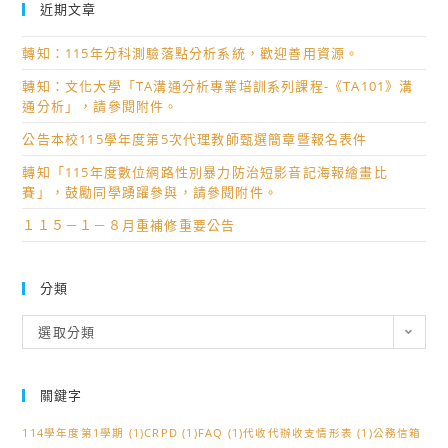
近期文章
轉知：115年分科測驗落點分析系統，歡迎善用資源。
轉知：文化大學「TA溝通分析專業培訓系列課程-《TA101》溝
通分析」，請參閱附件。
公告本校115學年度第5次代理教師甄選簡章暨報名表件
轉知「115年度數位網路性別暴力防治短影音記海報繪畫比
賽」，鼓勵同學踴躍參與，請參閱附件。
１１５－１－８月重補修重要公告
分類
分
選取分類
類
關鍵字
114學年度第1學期
(1)
CRPD
(1)
FAQ
(1)
代收代辦收支情形表
(1)
公務信箱