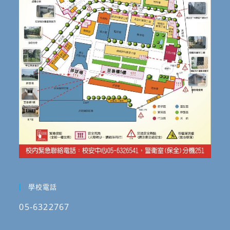
學校電話
05-6322767