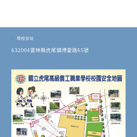
學校住址
632004雲林縣虎尾鎮博愛路65號