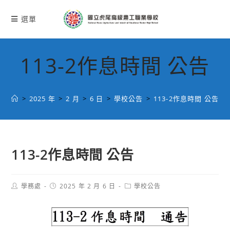
跳
轉
選單
至
主
要
113-2作息時間 公告
內
容
>
2025 年
>
2 月
>
6 日
>
學校公告
>
113-2作息時間 公告
113-2作息時間 公告
Post
Post
Post
學務處
2025 年 2 月 6 日
學校公告
author:
published:
category: