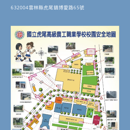
632004雲林縣虎尾鎮博愛路65號