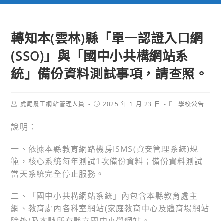
轉知本(雲林)縣「單一認證入口網
(SSO)」與「國中小共構網站系
統」備份資料測試事項，請查照。
Post
Post
Post
虎尾農工網站管理人員
2025 年 1 月 23 日
學校公告
author:
published:
category:
說明：
一、依據本縣教育網路機房ISMS(資安管理系統)規
範，核心系統每年測試1次備份資料；備份資料測試
當天系統完全停止服務。
二、「國中小共構網站系統」內包含本縣教育處主
網、教育處內各科室網站(家庭教育中心及體育場網站
除外)及本縣所有縣立國中小學網站。