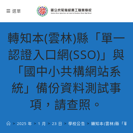
跳
轉
選單
至
主
要
轉知本(雲林)縣「單一
內
容
認證入口網(SSO)」與
「國中小共構網站系
統」備份資料測試事
項，請查照。
>
2025 年
>
1 月
>
23 日
>
學校公告
>
轉知本(雲林)縣「單